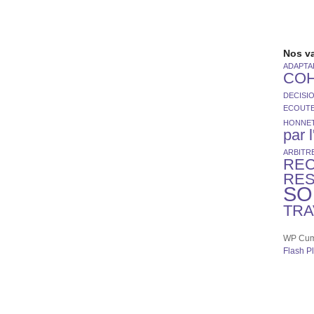
Nos v
ADAPTAB
CO
DECISI
ECOUT
HONNE
par 
ARBITR
RE
RE
SO
TRA
WP Cumu
Flash P