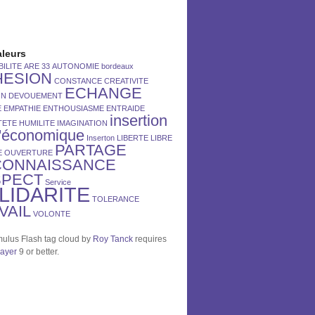
aleurs
ILITE
ARE 33
AUTONOMIE
bordeaux
HESION
CONSTANCE
CREATIVITE
ECHANGE
ON
DEVOUEMENT
E
EMPATHIE
ENTHOUSIASME
ENTRAIDE
insertion
TETE
HUMILITE
IMAGINATION
l'économique
Inserton
LIBERTE
LIBRE
PARTAGE
E
OUVERTURE
CONNAISSANCE
SPECT
Service
LIDARITE
TOLERANCE
VAIL
VOLONTE
lus Flash tag cloud by
Roy Tanck
requires
layer
9 or better.